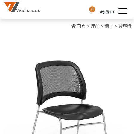
0
繁中
首頁
產品
椅子
會客椅