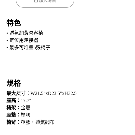
加入詢價
特色
• 透氣網背會客椅
• 定位用連接器
• 最多可堆疊5張椅子
規格
最大尺寸：
W21.5"xD23.5"xH32.5"
座高：
17.7"
椅架：
金屬
座墊：
塑膠
椅背：
塑膠，透氣網布